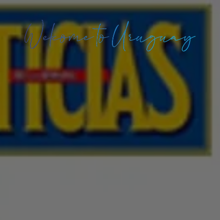
¡Bienvenidos
a
Uruguay!