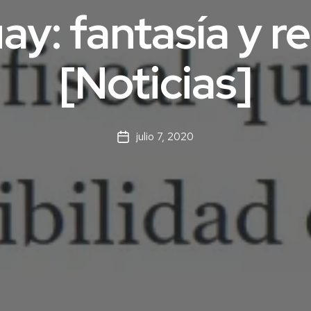
y: fantasía y r
[Noticias]
julio 7, 2020
Fecha
de
la
entrada