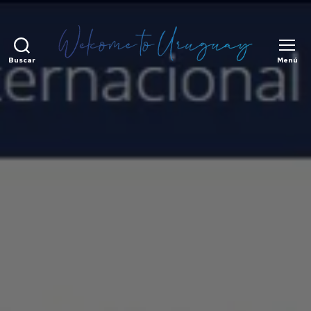
Buscar
Menú
¡Bienvenidos
a
Uruguay!