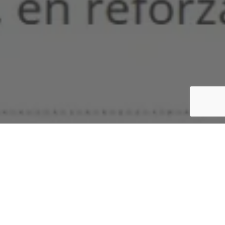
El Gobierno uruguayo desoyó a
la Organización Mundial de la
Salud (OMS), que días atrás
pidió posponer planes de
administrar una tercera dosis