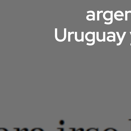
argen
Uruguay y