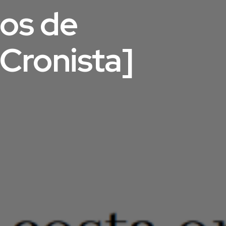
cos de
 Cronista]
s
s