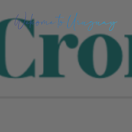
¡Bienvenidos
a
Uruguay!