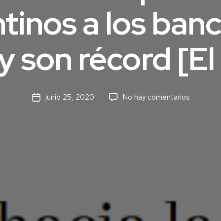
tinos a los ban
 son récord [El
en
junio 25, 2020
No hay comentarios
Fecha
Vuelven
de
los
la
depósito
entrada
de
argentino
a
los
bancos
de
Uruguay
y